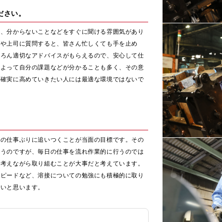
ださい。
く、分からないことなどをすぐに聞ける雰囲気があり
輩や上司に質問すると、皆さん忙しくても手を止め
ちろん適切なアドバイスがもらえるので、安心して仕
によって自分の課題などが分かることも多く、その意
を確実に高めていきたい人には最適な環境ではないで
。
方の仕事ぶりに追いつくことが当面の目標です。その
まうのですが、毎日の仕事を流れ作業的に行うのでは
を考えながら取り組むことが大事だと考えています。
スピードなど、溶接についての勉強にも積極的に取り
たいと思います。