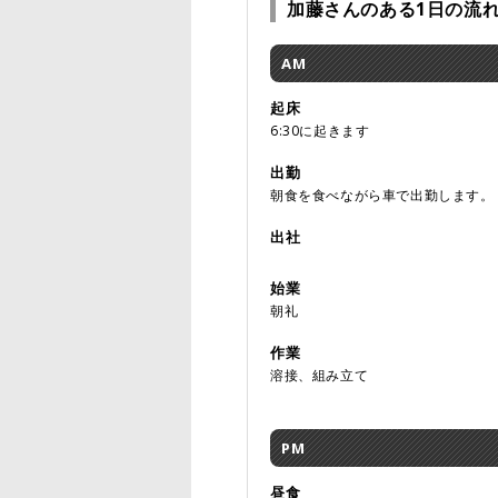
加藤さんのある1日の流
AM
起床
6:30に起きます
出勤
朝食を食べながら車で出勤します。
出社
始業
朝礼
作業
溶接、組み立て
PM
昼食