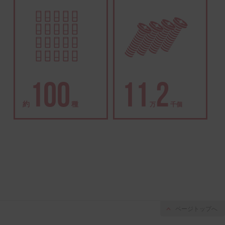
共和キャビン利用大陸数
納入先企業数
100
11
2
約
種
ページトップへ
生産機種数
1日の取付部品数
万
千個