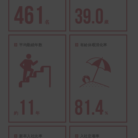
39.0
歳
平均勤続年数
有給休暇消化率
11
81.4
約
年
％