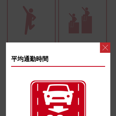
31
87
新卒入社比率
入社定着率
平均通勤時間
約
%
約
％
100
6
％
大陸